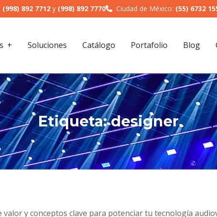
:
(998) 892 7712
y
(998) 892 7770
Ciudad de México:
(55) 6732 15
s
Soluciones
Catálogo
Portafolio
Blog
Etiqueta:
designer
 valor y conceptos clave para potenciar tu tecnología audiov