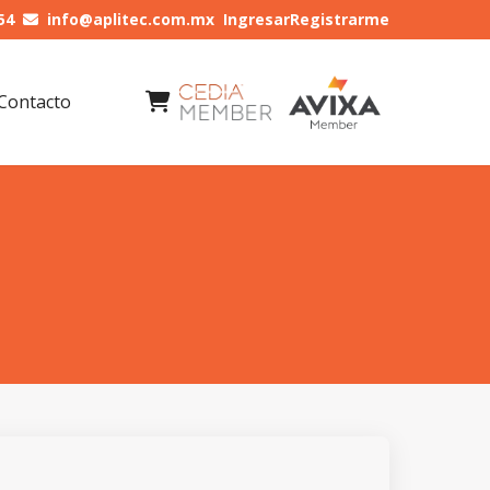
54
info@aplitec.com.mx
Ingresar
Registrarme
Contacto