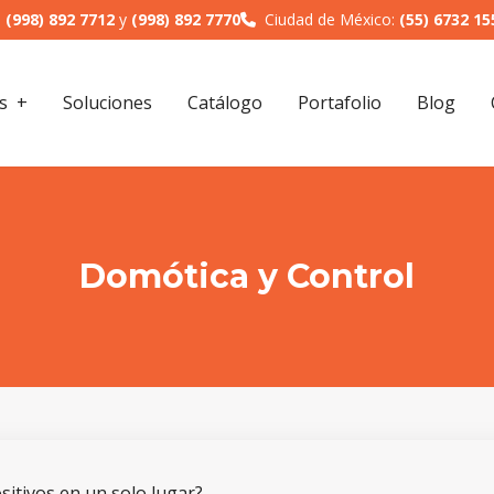
:
(998) 892 7712
y
(998) 892 7770
Ciudad de México:
(55) 6732 15
s
Soluciones
Catálogo
Portafolio
Blog
Domótica y Control
sitivos en un solo lugar?