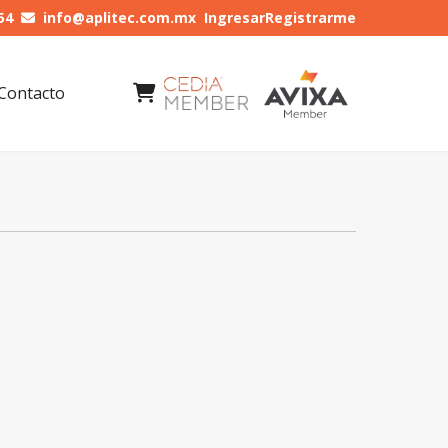
54
info@aplitec.com.mx
Ingresar
Registrarme
Contacto